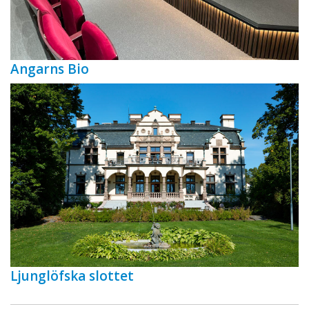
Angarns Bio
Ljunglöfska slottet