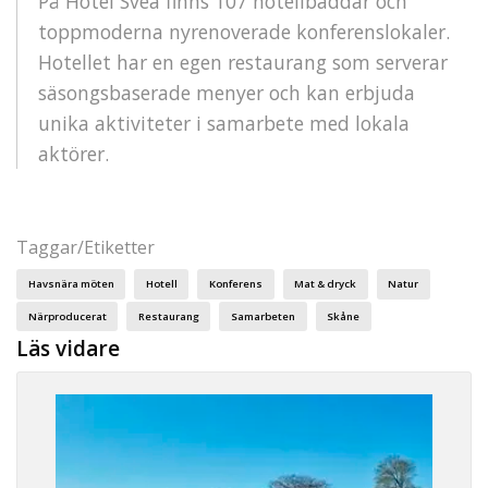
På Hotel Svea finns 107 hotellbäddar och
toppmoderna nyrenoverade konferenslokaler.
Hotellet har en egen restaurang som serverar
säsongsbaserade menyer och kan erbjuda
unika aktiviteter i samarbete med lokala
aktörer.
Taggar/Etiketter
Havsnära möten
Hotell
Konferens
Mat & dryck
Natur
Närproducerat
Restaurang
Samarbeten
Skåne
Läs vidare