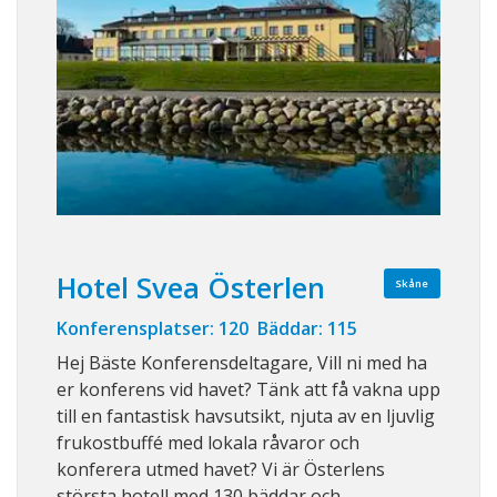
Hotel Svea Österlen
Skåne
Konferensplatser: 120 Bäddar: 115
Hej Bäste Konferensdeltagare, Vill ni med ha
er konferens vid havet? Tänk att få vakna upp
till en fantastisk havsutsikt, njuta av en ljuvlig
frukostbuffé med lokala råvaror och
konferera utmed havet? Vi är Österlens
största hotell med 130 bäddar och