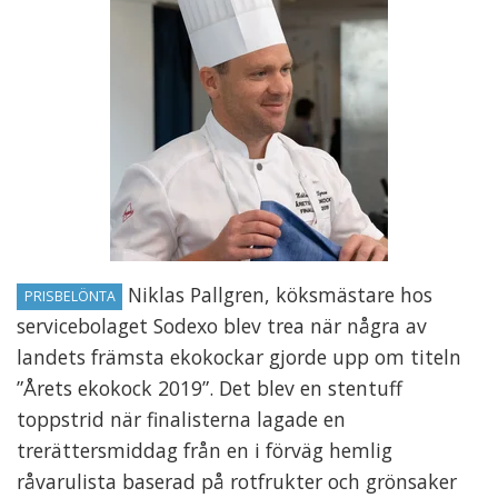
Niklas Pallgren, köksmästare hos
PRISBELÖNTA
servicebolaget Sodexo blev trea när några av
landets främsta ekokockar gjorde upp om titeln
”Årets ekokock 2019”. Det blev en stentuff
toppstrid när finalisterna lagade en
trerättersmiddag från en i förväg hemlig
råvarulista baserad på rotfrukter och grönsaker