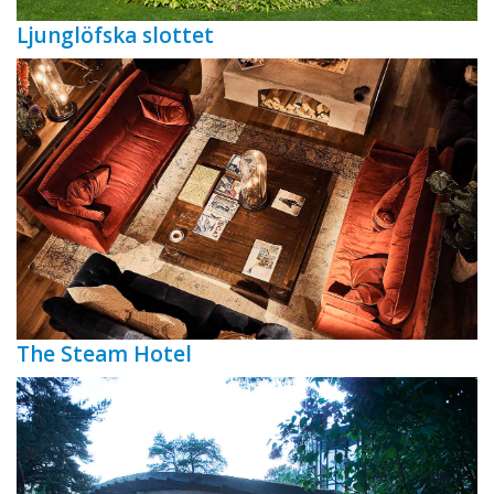
Ljunglöfska slottet
The Steam Hotel