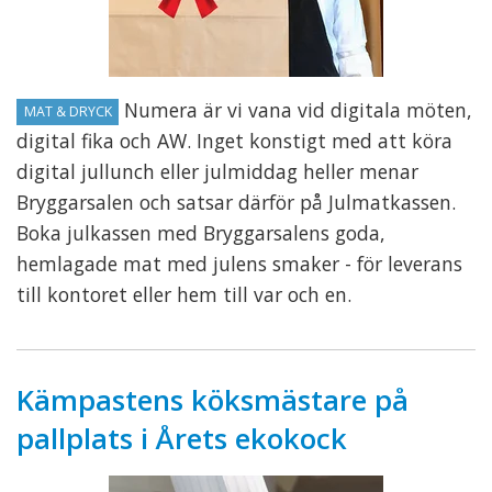
Numera är vi vana vid digitala möten,
MAT & DRYCK
digital fika och AW. Inget konstigt med att köra
digital jullunch eller julmiddag heller menar
Bryggarsalen och satsar därför på Julmatkassen.
Boka julkassen med Bryggarsalens goda,
hemlagade mat med julens smaker - för leverans
till kontoret eller hem till var och en.
Kämpastens köksmästare på
pallplats i Årets ekokock