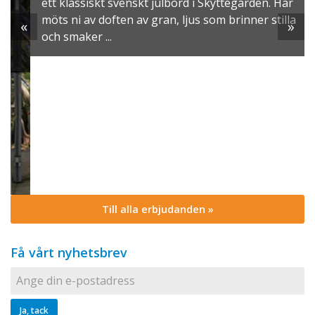
ett klassiskt svenskt julbord i Skyttegården. Här
möts ni av doften av gran, ljus som brinner stilla
«
»
och smaker ...
Till alla erbjudanden »
Få vårt nyhetsbrev