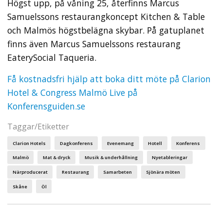
Högst upp, på våning 25, återfinns Marcus
Samuelssons restaurangkoncept Kitchen & Table
och Malmös högstbelägna skybar. På gatuplanet
finns även Marcus Samuelssons restaurang
EaterySocial Taqueria.
Få kostnadsfri hjälp att boka ditt möte på Clarion
Hotel & Congress Malmö Live på
Konferensguiden.se
Taggar/Etiketter
Clarion Hotels
Dagkonferens
Evenemang
Hotell
Konferens
Malmö
Mat & dryck
Musik & underhållning
Nyetableringar
Närproducerat
Restaurang
Samarbeten
Sjönära möten
Skåne
Öl