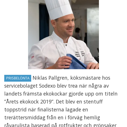
Niklas Pallgren, köksmästare hos
PRISBELÖNTA
servicebolaget Sodexo blev trea när några av
landets främsta ekokockar gjorde upp om titeln
”Årets ekokock 2019”. Det blev en stentuff
toppstrid när finalisterna lagade en
trerättersmiddag från en i förväg hemlig
råvarulista baserad på rotfrukter och grönsaker