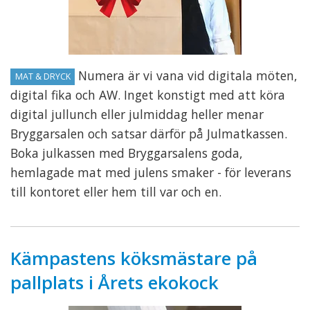
Numera är vi vana vid digitala möten,
MAT & DRYCK
digital fika och AW. Inget konstigt med att köra
digital jullunch eller julmiddag heller menar
Bryggarsalen och satsar därför på Julmatkassen.
Boka julkassen med Bryggarsalens goda,
hemlagade mat med julens smaker - för leverans
till kontoret eller hem till var och en.
Kämpastens köksmästare på
pallplats i Årets ekokock