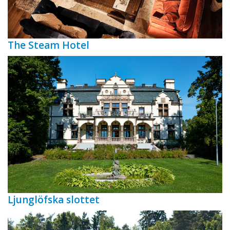
The Steam Hotel
Ljunglöfska slottet