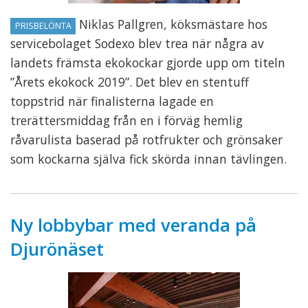
Niklas Pallgren, köksmästare hos
PRISBELÖNTA
servicebolaget Sodexo blev trea när några av
landets främsta ekokockar gjorde upp om titeln
”Årets ekokock 2019”. Det blev en stentuff
toppstrid när finalisterna lagade en
trerättersmiddag från en i förväg hemlig
råvarulista baserad på rotfrukter och grönsaker
som kockarna själva fick skörda innan tävlingen.
Ny lobbybar med veranda på
Djurönäset