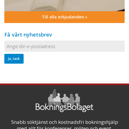
Till alla erbjudanden »
Få vårt nyhetsbrev
Snabb söktjänst och kostnadsfri bokningshjälp
med allt för konferenser, möten och event.